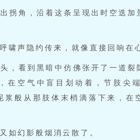
走出拐角，沿着这条呈现出时空迭加
呼啸声隐约传来，就像直接回响在
起头，看到黑暗中仿佛张开了一道裂
，在空气中盲目划动着，节肢尖
泥浆般从那肢体末梢滴落下来，在
又如幻影般烟消云散了。