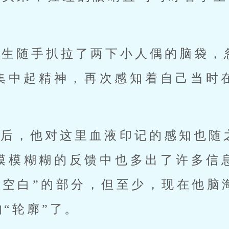
于生随手扒拉了两下小人偶的脑袋，
集中起精神，再次感知着自己当时
之后，他对这里血液印记的感知也随
模模糊糊的反馈中也多出了许多信
和“空白”的部分，但至少，现在他脑
“轮廓”了。