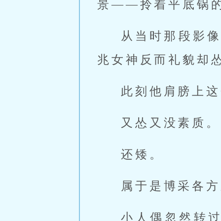
景——拎着平底锅
从当时那段影
兆女神反而礼貌却
此刻他肩膀上这
又怂又没素质。
还矮。
属于是博采各方
小人偶忽然转