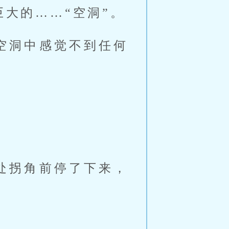
大的……“空洞”。
空洞中感觉不到任何
处拐角前停了下来，