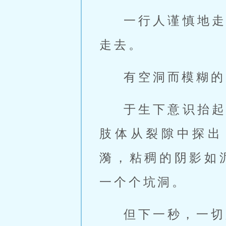
一行人谨慎地
走去。
有空洞而模糊的
于生下意识抬
肢体从裂隙中探出
漪，粘稠的阴影如
一个个坑洞。
但下一秒，一切