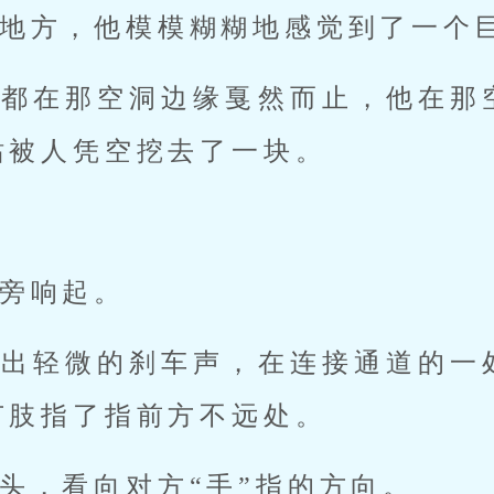
地方，他模模糊糊地感觉到了一个巨
构都在那空洞边缘戛然而止，他在那
站被人凭空挖去了一块。
旁响起。
发出轻微的刹车声，在连接通道的一
节肢指了指前方不远处。
头，看向对方“手”指的方向。