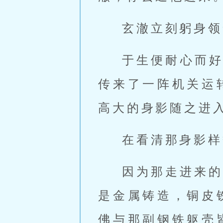
玄澈立刻躬身领
于生便耐心而
传来了一阵机关运
高大的身影随之进
在看清那身影样
因为那走进来的
是金属铸造，铜皮
佛与那副钢铁躯壳