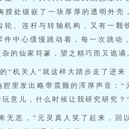
的胸膛处镶嵌了一块厚厚的透明外壳
齿轮、连杆与转轴机构，又有一颗
零件中心缓慢跳动着，每一次跳动，
复杂的仙家符篆，望之精巧而又诡谲
的“机关人”就这样大踏步走了进来
胸腔里发出略带震颤的浑厚声音：“
奇玩意儿，什么时候让我研究研究？
别来无恙，”元灵真人笑了起来，回