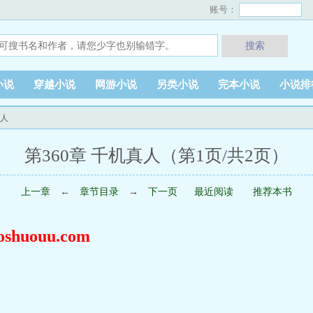
账号：
搜索
小说
穿越小说
网游小说
另类小说
完本小说
小说排
真人
第360章 千机真人（第1页/共2页）
上一章
←
章节目录
→
下一页
最近阅读
推荐本书
huouu.com