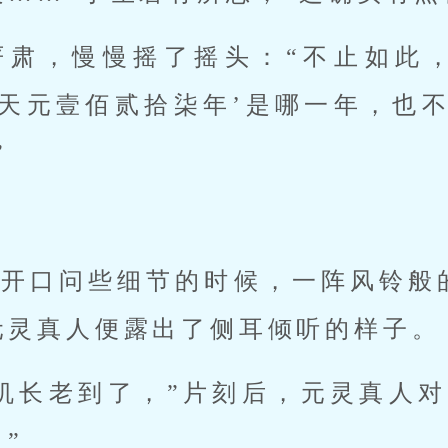
严肃，慢慢摇了摇头：“不止如此
‘天元壹佰贰拾柒年’是哪一年，也不
”
再开口问些细节的时候，一阵风铃般
元灵真人便露出了侧耳倾听的样子。
机长老到了，”片刻后，元灵真人对
”