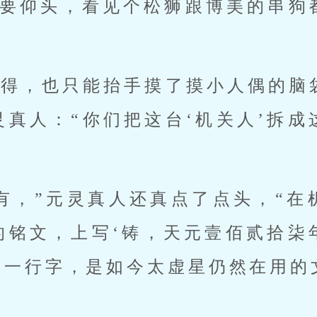
都要仰头，看见个松狮跟博美的串狗
不得，也只能抬手摸了摸小人偶的脑
灵真人：“你们把这台‘机关人’拆成
有，”元灵真人还真点了点头，“在
的铭文，上写‘铸，天元壹佰贰拾柒
知’一行字，是如今太虚星仍然在用的