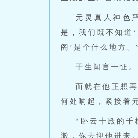
元灵真人神色
是，我们既不知道
阁’是个什么地方。
于生闻言一怔。
而就在他正想
何处响起，紧接着
“卧云十殿的千
澈，你去迎他进来。