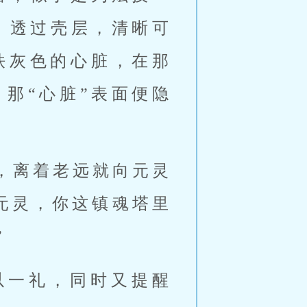
，透过壳层，清晰可
铁灰色的心脏，在那
那“心脏”表面便隐
。
，离着老远就向元灵
元灵，你这镇魂塔里
”
以一礼，同时又提醒