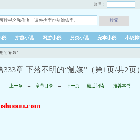
账号：
搜索
小说
穿越小说
网游小说
另类小说
完本小说
小说排
不明的“触媒”
第333章 下落不明的“触媒”（第1页/共2页
上一章
←
章节目录
→
下一页
最近阅读
推荐本书
huouu.com