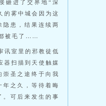
接砸进了交界地“深
久的雾中城会因为这
除隐患，结果连续两
都被毛了……
审讯室里的邪教徒低
应器扫描到天使触媒
的崇圣之途终于向我
十年之久，等待着晦
了。可后来发生的事