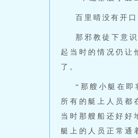
百里晴没有开口
那邪教徒下意
起当时的情况仍让
了。
“那艘小艇在
所有的艇上人员都
当时那艘船还好好
艇上的人员正常通