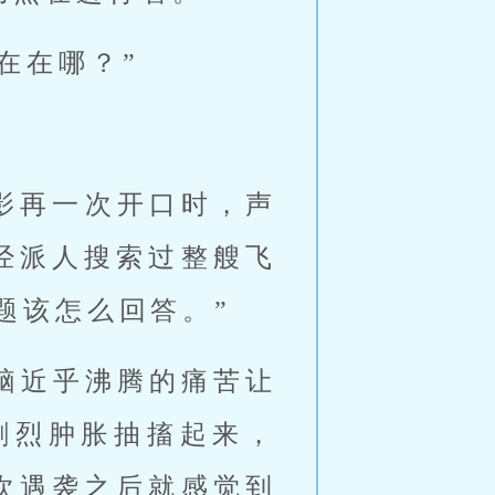
在在哪？”
影再一次开口时，声
经派人搜索过整艘飞
题该怎么回答。”
脑近乎沸腾的痛苦让
剧烈肿胀抽搐起来，
次遇袭之后就感觉到