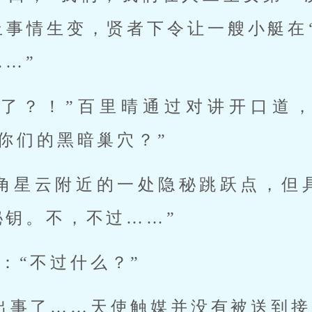
止事情生变，贤者下令让一艘小艇在‘
…”
走了？！”百里晴通过对讲开口道
你们的黑暗巢穴？”
三角星云附近的一处隐秘跳跃点，但
秘钥。不，不过……”
：“不过什么？”
出事了……天使触媒并没有被送到接