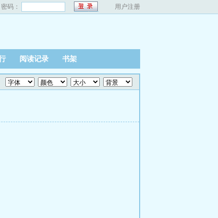
密码：
用户注册
行
阅读记录
书架
）