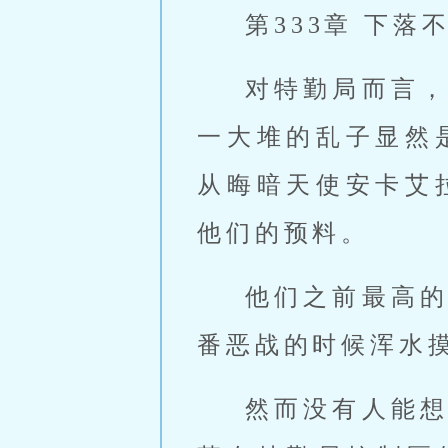
第333章 下落
对特勤局而言
一大堆的乱子显然
从晦暗天使安卡艾
他们的预料。
他们之前最高
番恶战的时候浑水
然而没有人能