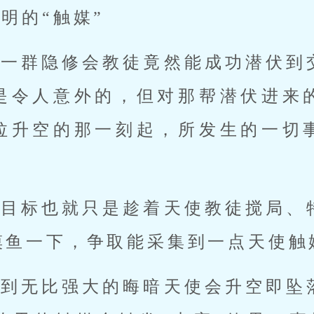
不明的“触媒”
，一群隐修会教徒竟然能成功潜伏到
是令人意外的，但对那帮潜伏进来
拉升空的那一刻起，所发生的一切
的目标也就只是趁着天使教徒搅局、
摸鱼一下，争取能采集到一点天使触
想到无比强大的晦暗天使会升空即坠