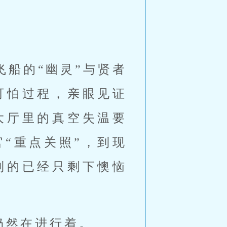
飞船的“幽灵”与贤者
可怕过程，亲眼见证
大厅里的真空失温要
“重点关照”，到现
到的已经只剩下懊恼
仍然在进行着。