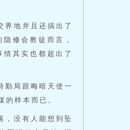
交界地并且还搞出了
的隐修会教徒而言，
事情其实也都超出了
特勤局跟晦暗天使一
媒的样本而已。
落，没有人能想到坠