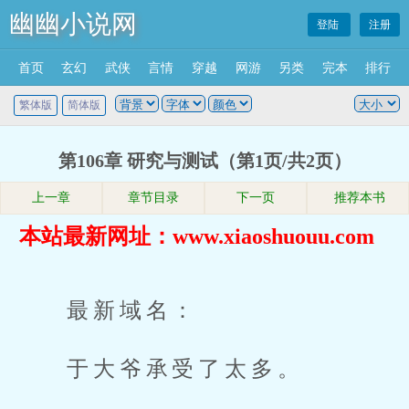
幽幽小说网
登陆
注册
首页
玄幻
武侠
言情
穿越
网游
另类
完本
排行
繁体版
简体版
第106章 研究与测试（第1页/共2页）
上一章
章节目录
下一页
推荐本书
本站最新网址：www.xiaoshuouu.com
最新域名：
于大爷承受了太多。