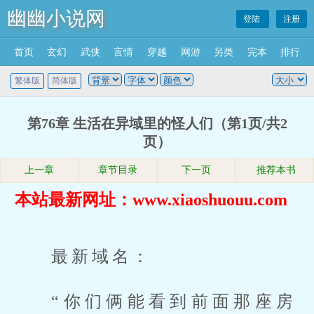
幽幽小说网
登陆
注册
首页
玄幻
武侠
言情
穿越
网游
另类
完本
排行
繁体版
简体版
第76章 生活在异域里的怪人们（第1页/共2
页）
上一章
章节目录
下一页
推荐本书
本站最新网址：www.xiaoshuouu.com
最新域名：
“你们俩能看到前面那座房