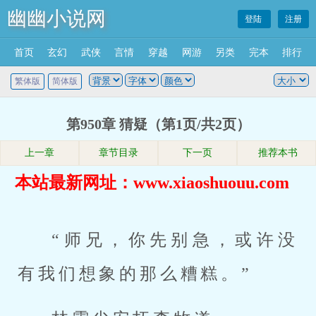
幽幽小说网
登陆
注册
首页
玄幻
武侠
言情
穿越
网游
另类
完本
排行
繁体版
简体版
第950章 猜疑（第1页/共2页）
上一章
章节目录
下一页
推荐本书
本站最新网址：www.xiaoshuouu.com
“师兄，你先别急，或许没
有我们想象的那么糟糕。”