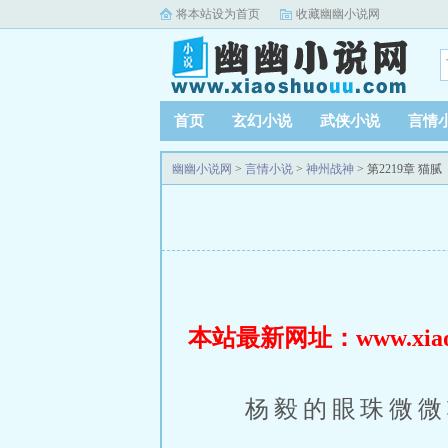
将本站设为首页
收藏幽幽小说网
首页
玄幻小说
武侠小说
言情
幽幽小说网
>
言情小说
>
神州战神
> 第2219章 猫腻
本站最新网址：www.xiaos
杨毅的眼珠微微