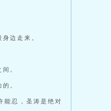
毅身边走来。
之间。
功的。
许能忍，圣涛是绝对