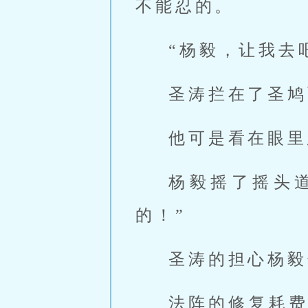
不能忍的。
“杨毅，让我去
圣涛拦在了圣鸠
他可是看在眼里
杨毅摇了摇头
的！”
圣涛的担心杨毅
法阵的修复耗