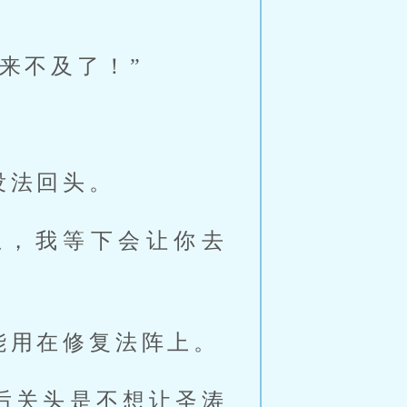
来不及了！”
没法回头。
急，我等下会让你去
能用在修复法阵上。
后关头是不想让圣涛