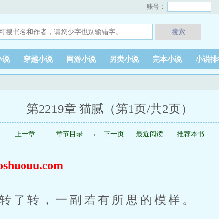
账号：
搜索
小说
穿越小说
网游小说
另类小说
完本小说
小说排
第2219章 猫腻（第1页/共2页）
上一章
←
章节目录
→
下一页
最近阅读
推荐本书
huouu.com
转了转，一副若有所思的模样。