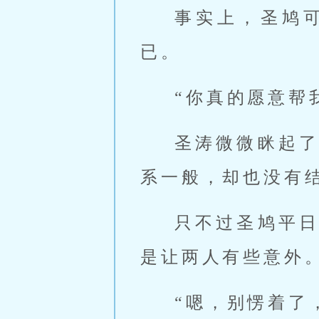
事实上，圣鸠
已。
“你真的愿意帮
圣涛微微眯起
系一般，却也没有
只不过圣鸠平
是让两人有些意外
“嗯，别愣着了