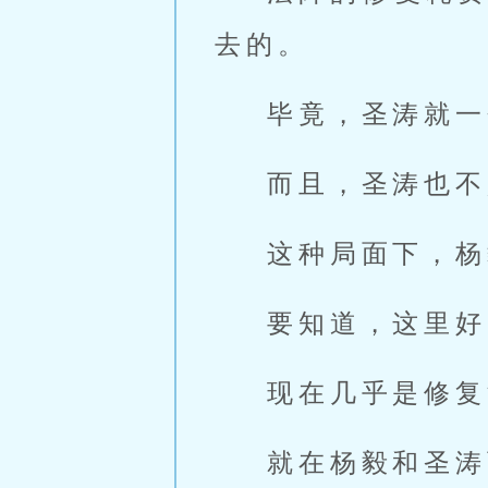
去的。
毕竟，圣涛就一
而且，圣涛也不
这种局面下，杨
要知道，这里好
现在几乎是修复
就在杨毅和圣涛