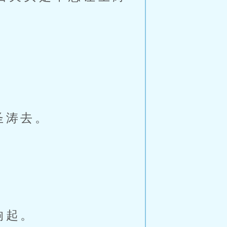
。
圣涛去。
响起。